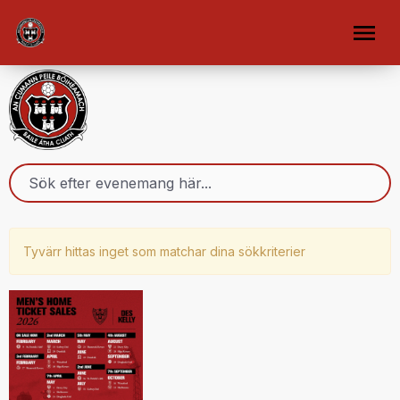
Tyvärr hittas inget som matchar dina sökkriterier